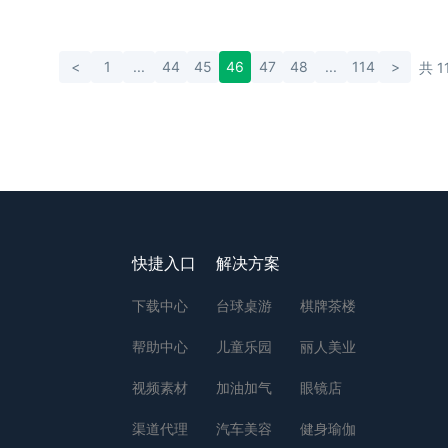
<
1
...
44
45
46
47
48
...
114
>
共 1
快捷入口
解决方案
下载中心
台球桌游
棋牌茶楼
帮助中心
儿童乐园
丽人美业
视频素材
加油加气
眼镜店
渠道代理
汽车美容
健身瑜伽