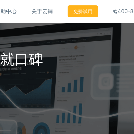
帮助中心
关于云铺
400-8
免费试用
铸就口碑