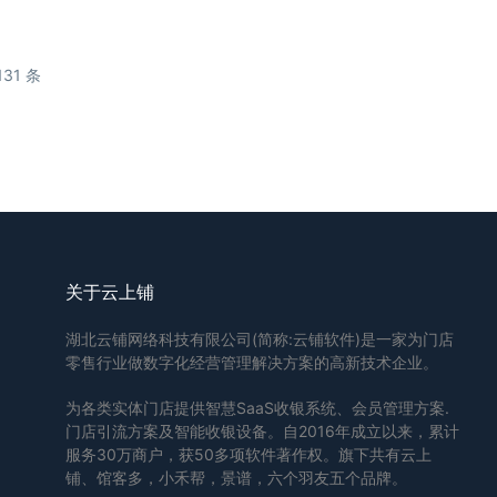
131 条
关于云上铺
湖北云铺网络科技有限公司(简称:云铺软件)是一家为门店
零售行业做数字化经营管理解决方案的高新技术企业。
为各类实体门店提供智慧SaaS收银系统、会员管理方案.
门店引流方案及智能收银设备。自2016年成立以来，累计
服务30万商户，获50多项软件著作权。旗下共有云上
铺、馆客多，小禾帮，景谱，六个羽友五个品牌。