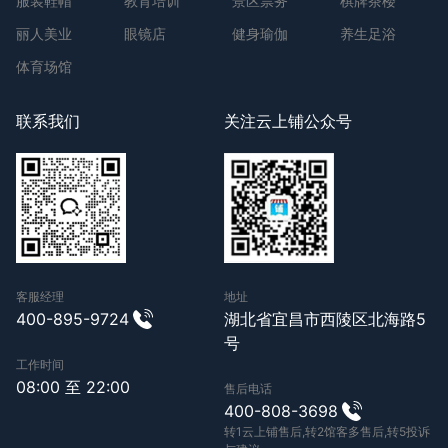
服装鞋帽
教育培训
景区票务
棋牌茶楼
丽人美业
眼镜店
健身瑜伽
养生足浴
体育场馆
联系我们
关注云上铺公众号
客服经理
地址
400-895-9724
湖北省宜昌市西陵区北海路5
号
工作时间
08:00 至 22:00
售后电话
400-808-3698
转1云上铺售后,转2馆客多售后,转5投诉