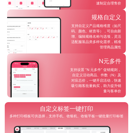
速制定合理售价
规格自定义
支持自定义产品规格维度（如尺
码、颜色、材质等），可自由新
增、编辑规格名称与选项，灵活
适配服装品类多样化需求，精准
管理商品属性
N元多件
支持设置 “N 元多件” 促销规则，
自定义活动商品、件数（N）及
对应总价，一键开启活动，快速
吸引顾客批量购买，助力提升销
量与客单价
自定义标签一键打印
多种打印模板可供选择，支持手机、收银机、收银平板一键批量打印标签