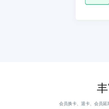
丰
会员换卡、退卡、会员延