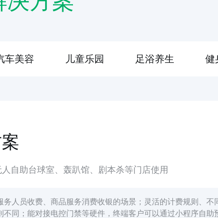
解决方案
汽车美容
儿童乐园
足浴养生
健
方案
无人自助台球室、轰趴馆、剧本杀等门店使用
服务人员收费、商品服务消费收银的场景；灵活的计费规则、不
则不同；能对接电控门禁等硬件，终端客户可以通过小程序自助