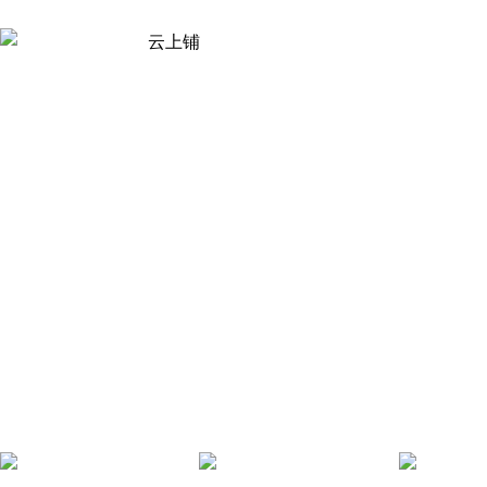
云上铺 智慧门店管理
已为50万服务型商户提供会员收银方案
会员营销
储值打折积分
计次/