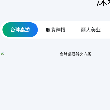
深
台球桌游
服装鞋帽
丽人美业