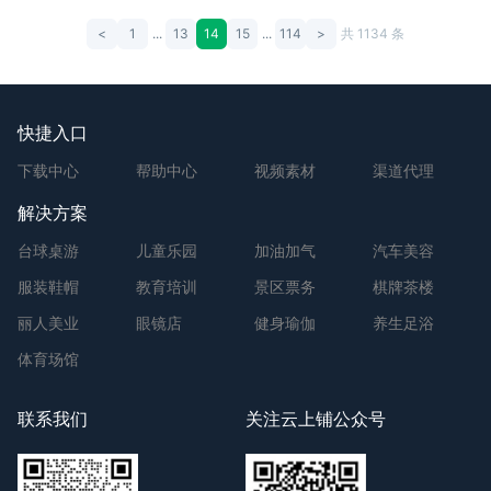
<
1
...
13
14
15
...
114
>
共 1134 条
快捷入口
下载中心
帮助中心
视频素材
渠道代理
解决方案
台球桌游
儿童乐园
加油加气
汽车美容
服装鞋帽
教育培训
景区票务
棋牌茶楼
丽人美业
眼镜店
健身瑜伽
养生足浴
体育场馆
联系我们
关注云上铺公众号