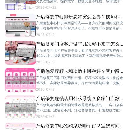
文从功能需求、操作效率、数据安全等维度，帮你理清养
发馆收银系统选型的关键要素，推荐适合养发馆场景的数
2026-07-22
字化管理方案。
产后修复中心排班总冲突怎么办？技师和时
间要协调
产后修复中心排班冲突是常态——客户想约的时间技师没
空，技师有空的时间客户约满了。排班管理不是简单的排
时间表，要平衡客户需求、技师能力和房间资源。
2026-07-21
产后修复门店客户做了几次就不来了怎么
办？唤醒方案试试
产后修复门店客户流失率高，做了几次就不来的客户占了
40%以上。是效果不好还是忘了？两种情况要分开处理。
本文分享3个唤醒方案，实测有效。
2026-07-21
产后修复疗程卡和次数卡哪种好？客户留存
效果对比
产后修复门店常用的两种卡项：疗程卡和次数卡，看起来
差不多，实际效果差异很大。疗程卡有周期约束，次数卡
更灵活。哪种更适合你的门店？用数据说话。
2026-07-21
产后修复连锁店用什么系统？多家门店数据
要打通
产后修复连锁店最大的管理难题是数据孤岛——各门店会
员不互通、业绩看不到、活动各做各的。打通数据才能实
现统一管理、统一营销。
2026-07-21
产后修复中心预约系统哪个好？宝妈时间碎