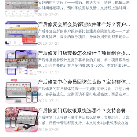
片化
宝妈的时间太碎了——喂奶、接送大宝、哄睡，能抽出来
的时间都是碎片。预约系统要够灵活，支持线上选时间、
临时改约、实时查看空位。云上铺小程序预约正好解决这
2026-07-21
些问题。
产后修复会所会员管理软件哪个好？客户跟
踪要细
产后修复会所的客户跟踪要比普通美容院更细致——产后
的恢复阶段、每次的服务项目、身体数据变化都要记录。
本文对比3款会员管理软件在客户跟踪深度上的表现。
2026-07-21
产后修复门店套餐怎么设计？项目组合提升
客单价
产后修复套餐设计是提升客单价的关键。单一项目客单价
低，组合套餐能让客户多消费30%-50%。本文给出5种套
餐设计思路，附定价策略和系统配置方法。
2026-07-21
产后修复中心会员回访怎么做？宝妈群体定
期触达
产后修复的客户群体特殊——宝妈时间碎片化、注意力分
散、容易被遗忘。定期回访不是打电话骚扰，而是在对的
时间说对的话。云上铺客勤管理帮你把握每个回访节点。
2026-07-21
产后恢复门店收银系统选哪个？支持套餐和
计次扣减
产后恢复门店收银不像零售店那么简单，套餐组合、计次
扣减、疗程卡管理都要支持。本文对比4款收银系统在这几
个核心功能上的表现，帮你选对不选贵。
2026-07-20