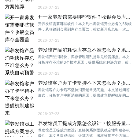
用效果。
2026-07-23
开一家养发馆需要哪些软件？收银会员库存
全覆盖
开养发馆需要哪些软件？本文列出养发馆开业必备的5类软
件，从收银到会员到库存全覆盖，帮助新开店老板一次性
搞掂数字化工具选型。
2026-07-23
养发馆产品消耗快库存总不准怎么办？系统
自动预警
养发馆产品消耗快、库存管理混乱是常见经营痛点。本文
分析库存不准的3个根本原因，提供系统化解决方案，帮助
养发馆实现库存精准管理。
2026-07-23
养发馆客户办了卡坚持不下来怎么办？提醒
机制建起来
养发馆客户办卡后不坚持消费是常见问题。本文通过问答
形式，分析客户中断消费的原因，提供建立提醒机制的具
体方法，帮助养发馆激活沉睡会员。
2026-07-23
养发馆员工提成方案怎么设计？按服务量和
销售额算
养发馆员工提成方案设计直接关系到团队稳定性和服务积
极性。本文从提成结构、计算方式、考核维度三个方面，