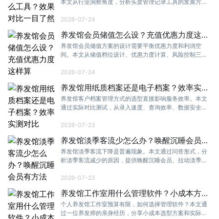
本文从行业洞察角度，分析头皮管理记录工具的发展方
向，推荐适合养发馆的数字化记录方案。
2026-07-24
养发馆会员储值怎么设？充值优惠力度这样
算
养发馆会员储值方案的设计需要平衡优惠力度和利润空
间。本文从储值档位设计、优惠力度计算、风险控制三个
维度，教你设计科学合理的储值方案。
2026-07-24
养发馆用纸质档案还是电子档案？效率实测
对比
养发馆客户档案管理方式的选型直接影响服务效率。本文
通过实际对比测试，从录入速度、查询效率、数据安全等
维度，帮你判断纸质档案和电子档案哪个更适合。
2026-07-23
养发馆淡季客流少怎么办？唤醒沉睡会员有
方法
养发馆淡季客流下降是普遍现象。本文通过问答形式，分
析淡季客流减少的原因，提供唤醒沉睡会员、拉动淡季消
费的具体方法。
2026-07-23
养发馆工作室用什么管理软件？小成本方案
推荐
个人养发馆工作室预算有限，如何选择管理软件？本文通
过一位养发师的亲身经历，分享小成本选型方案和实际使