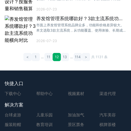
拆解养发馆员工提成方案的实操方法。
2026-07-23
养发馆管理系统哪款好？3款主流系统功能
横向对比
市面上养发馆管理系统品牌众多，功能和价格差异较大。
本文选取3款主流系统，从功能覆盖、使用体验、长期成本
三个维度做详细横向对比，帮你做出明智选择。
2026-07-23
<
1
...
11
12
13
...
114
>
共 1131 条
快捷入口
下载中心
帮助中心
视频素材
渠道代理
解决方案
台球桌游
儿童乐园
加油加气
汽车美容
服装鞋帽
教育培训
景区票务
棋牌茶楼