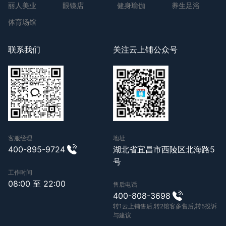
丽人美业
眼镜店
健身瑜伽
养生足浴
体育场馆
联系我们
关注云上铺公众号
客服经理
地址
400-895-9724
湖北省宜昌市西陵区北海路5
号
工作时间
08:00 至 22:00
售后电话
400-808-3698
转1云上铺售后,转2馆客多售后,转5投诉
与建议