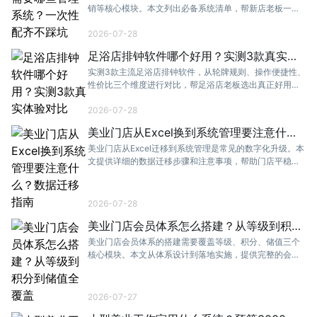
销等核心模块。本文列出必备系统清单，帮新店老板一次
性配齐、避免重复投资。
2026-07-28
足浴店排钟软件哪个好用？实测3款真实体
验对比
实测3款主流足浴店排钟软件，从轮牌规则、操作便捷性、
性价比三个维度进行对比，帮足浴店老板选出真正好用的
排钟系统。
2026-07-28
美业门店从Excel换到系统管理要注意什
么？数据迁移指南
美业门店从Excel迁移到系统管理是常见的数字化升级。本
文提供详细的数据迁移步骤和注意事项，帮助门店平稳过
渡。
2026-07-28
美业门店会员体系怎么搭建？从等级到积分
到储值全覆盖
美业门店会员体系的搭建需要覆盖等级、积分、储值三个
核心模块。本文从体系设计到落地实施，提供完整的会员
体系搭建指南。
2026-07-27