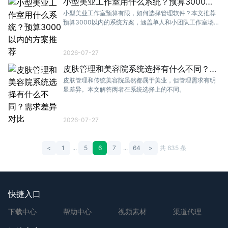
小型美业工作室用什么系统？预算3000以
内的方案推荐
小型美业工作室预算有限，如何选择管理软件？本文推荐
预算3000以内的系统方案，涵盖单人和小团队工作室场
景。
2026-07-27
皮肤管理和美容院系统选择有什么不同？需
求差异对比
皮肤管理和传统美容院虽然都属于美业，但管理需求有明
显差异。本文解答两者在系统选择上的不同。
2026-07-27
<
1
...
5
6
7
...
64
>
共 635 条
快捷入口
下载中心
帮助中心
视频素材
渠道代理