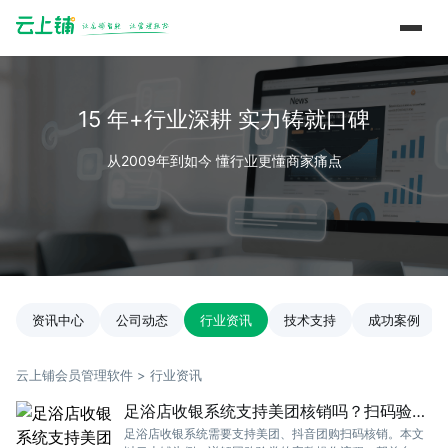
15 年+行业深耕 实力铸就口碑
从2009年到如今 懂行业更懂商家痛点
资讯中心
公司动态
行业资讯
技术支持
成功案例
云上铺会员管理软件 > 行业资讯
足浴店收银系统支持美团核销吗？扫码验券
实操教程
足浴店收银系统需要支持美团、抖音团购扫码核销。本文