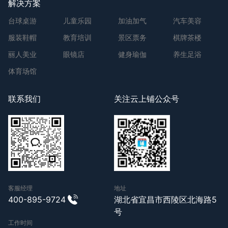
解决方案
台球桌游
儿童乐园
加油加气
汽车美容
服装鞋帽
教育培训
景区票务
棋牌茶楼
丽人美业
眼镜店
健身瑜伽
养生足浴
体育场馆
联系我们
关注云上铺公众号
客服经理
地址
400-895-9724
湖北省宜昌市西陵区北海路5
号
工作时间