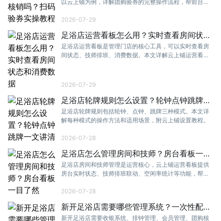
以云上铺为例，详解团购验券的完整操作流程，帮前台快
速上手。
2026-07-29
足浴店运营看板怎么用？实时查看房间状态
和消费数据
足浴店运营看板是管理门店的核心工具，可以实时查看房
间状态、技师排班、消费数据。本文详解云上铺运营看板
的使用方法。
2026-07-29
足浴店轮牌规则怎么设置？轮钟点钟跳牌一
文讲清
足浴店轮牌规则包括轮钟、点钟、跳牌三种模式。本文详
解每种模式的操作方法和适用场景，附云上铺设置教程。
2026-07-28
足浴店怎么管理房间和技师？房台看板一目
了然
足浴店房间和技师管理是运营核心，云上铺运营看板提供
房台实时状态、技师排班联动、空闲率统计等功能，帮门
店提升管理效率。
2026-07-28
新开足浴店需要哪些管理系统？一次性配齐
不踩坑
新开足浴店需要收银系统、排钟管理、会员管理、团购核