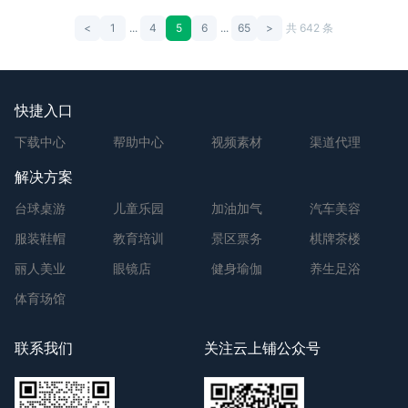
<
1
...
4
5
6
...
65
>
共 642 条
快捷入口
下载中心
帮助中心
视频素材
渠道代理
解决方案
台球桌游
儿童乐园
加油加气
汽车美容
服装鞋帽
教育培训
景区票务
棋牌茶楼
丽人美业
眼镜店
健身瑜伽
养生足浴
体育场馆
联系我们
关注云上铺公众号