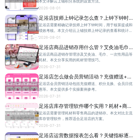
本文详解云上铺积分系统的设置方法。
2026-08-01
足浴店技师上钟记录怎么查？上钟下钟时长
统计方法
足浴店需要精确记录技师上钟下钟时间，用于核算提成和
绩效考核。本文介绍云上铺技师上钟记录的查看和统计方
法。
2026-08-01
足浴店商品进销存用什么管？艾灸油毛巾等
耗材管理技巧
足浴店商品进销存管理涉及艾灸油、毛巾、一次性用品等
耗材。本文分享实用的耗材管理技巧。
2026-07-31
足浴店怎么做会员营销活动？充值赠送+积
分兑换案例参考
足浴店会员营销活动包括充值赠送、积分兑换、会员日优
惠等。本文提供多个实操案例参考。
2026-07-31
足浴店库存管理软件哪个实用？耗材+商品
进销存方案
足浴店需要管理耗材和零售商品的进销存。本文对比主流
库存管理软件，推荐适合足浴店的方案。
2026-07-31
足浴店运营数据报表怎么看？关键指标逐项