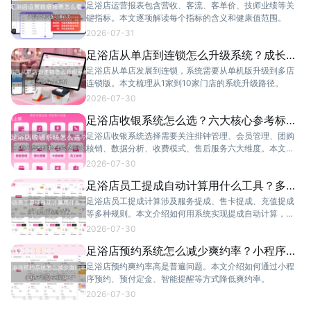
解读
足浴店运营报表包含营收、客流、客单价、技师业绩等关
键指标。本文逐项解读每个指标的含义和健康值范围。
2026-07-31
足浴店从单店到连锁怎么升级系统？成长路
径全解析
足浴店从单店发展到连锁，系统需要从单机版升级到多店
连锁版。本文梳理从1家到10家门店的系统升级路径。
2026-07-30
足浴店收银系统怎么选？六大核心参考标准
+主流系统对比
足浴店收银系统选择需要关注排钟管理、会员管理、团购
核销、数据分析、收费模式、售后服务六大维度。本文提
供详细选购标准。
2026-07-30
足浴店员工提成自动计算用什么工具？多种
提成规则设置
足浴店员工提成计算涉及服务提成、售卡提成、充值提成
等多种规则。本文介绍如何用系统实现提成自动计算，减
少月底核算工作量。
2026-07-30
足浴店预约系统怎么减少爽约率？小程序预
约实操技巧
足浴店预约爽约率高是普遍问题。本文介绍如何通过小程
序预约、预付定金、智能提醒等方式降低爽约率。
2026-07-30