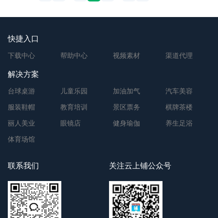
快捷入口
下载中心
帮助中心
视频素材
渠道代理
解决方案
台球桌游
儿童乐园
加油加气
汽车美容
服装鞋帽
教育培训
景区票务
棋牌茶楼
丽人美业
眼镜店
健身瑜伽
养生足浴
体育场馆
联系我们
关注云上铺公众号