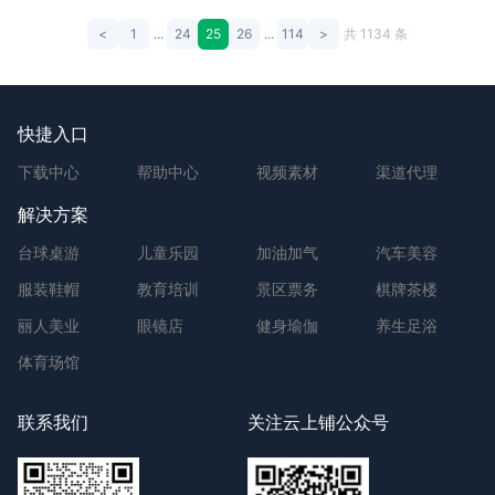
<
1
...
24
25
26
...
114
>
共 1134 条
快捷入口
下载中心
帮助中心
视频素材
渠道代理
解决方案
台球桌游
儿童乐园
加油加气
汽车美容
服装鞋帽
教育培训
景区票务
棋牌茶楼
丽人美业
眼镜店
健身瑜伽
养生足浴
体育场馆
联系我们
关注云上铺公众号