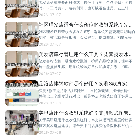
种方案对比
美发店提成主要两种模式：按件计（剪一个多少钱）和按
时计（工时费）。各有利弊，也可以混合使用。云上铺支
持两种方案灵活配置。
2026-07-07
社区理发店适合什么价位的收银系统？别被
忽悠多花钱
社区理发店月营收大多在2-5万，选系统不需要花里胡哨的
功能，核心就是收银快、会员好管、提成能算。799元买
断的云上铺就够用了。
2026-07-07
美发店库存管理用什么工具？染膏烫发水怎
么盘点
染发膏按支算、烫发水按瓶算、护理产品按盒算，规格不
统一盘点就头疼。用系统设置好单位和换算关系，扫码出
入库，定期一键盘点。
2026-07-07
足浴店排钟软件哪个好用？实测3款真实体
验对比
实测3款主流足浴店排钟软件，从轮牌规则、操作便捷性、
性价比三个维度进行对比，帮足浴店老板选出真正好用的
排钟系统。
2026-07-06
美甲店用什么收银系统好？支持款式图管理
的那种
关于美甲店用什么收银系统好，本文从指南型角度给出实
操方案和选型建议。结合美甲门店真实运营数据和20万
+商家使用经验，帮助门店老板做出明智决策。
2026-07-06