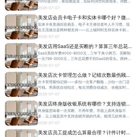
1000送200，看似都是送，实际利润空间差很多。用数据
拆解4种充值方案的利润模型。
2026-07-07
美发店会员卡电子卡和实体卡哪个好？微信
卡包更方便
实体卡有质感但容易丢，电子卡方便但老年人不习惯。现
在主流做法是两种都支持——云上铺同时支持实体卡刷卡
和微信电子会员卡，顾客自选。
2026-07-07
美发店用SaaS还是买断的？算算三年总花
费
SaaS系统年费4000-8000元，三年下来小两万。买断制
一次799-3000元，三年总花费不到SaaS的零头。两种模
式各有特点，但对中小美发店来说买断更划算。
2026-07-07
美发店次卡管理怎么做？记错次数最伤顾客
信任
次卡管理最怕记错——多扣一次客户翻脸，少扣一次门店
亏钱。用系统自动扣次，每次消费自动减次、余额实时可
查，从根上解决这个问题。
2026-07-07
美发店终身版收银系统有哪些？支持连锁的
推荐
终身版意味着一次买断、不用年费。市面上真终身版不
多，云上铺是其中支持连锁升级的代表。梳理几款终身版
系统，重点看连锁能力和售后服务。
2026-07-07
美发店员工提成怎么算最合理？计件计时两