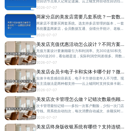
些回访节点靠人记肯定遗漏。云上铺支持自动生回访任
务，分配到指定员工执行。
2026-07-07
两家分店的美发店需要几套系统？一套数据
同步就够了
两家店不需要买两套系统。选支持多店管理的版本，一套
系统覆盖两家店，会员数据互通、业绩分开统计、老板统
一查看。
2026-07-07
美发店充值优惠活动怎么设计？不同方案利
润对比
充值方案设计要兼顾吸引力和利润率。充300送50和充
1000送200，看似都是送，实际利润空间差很多。用数据
拆解4种充值方案的利润模型。
2026-07-07
美发店会员卡电子卡和实体卡哪个好？微信
卡包更方便
实体卡有质感但容易丢，电子卡方便但老年人不习惯。现
在主流做法是两种都支持——云上铺同时支持实体卡刷卡
和微信电子会员卡，顾客自选。
2026-07-07
美发店次卡管理怎么做？记错次数最伤顾客
信任
次卡管理最怕记错——多扣一次客户翻脸，少扣一次门店
亏钱。用系统自动扣次，每次消费自动减次、余额实时可
查，从根上解决这个问题。
2026-07-07
美发店终身版收银系统有哪些？支持连锁的