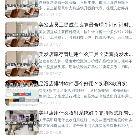
推荐
终身版意味着一次买断、不用年费。市面上真终身版不
多，云上铺是其中支持连锁升级的代表。梳理几款终身版
系统，重点看连锁能力和售后服务。
2026-07-07
美发店员工提成怎么算最合理？计件计时两
种方案对比
美发店提成主要两种模式：按件计（剪一个多少钱）和按
时计（工时费）。各有利弊，也可以混合使用。云上铺支
持两种方案灵活配置。
2026-07-07
美发店库存管理用什么工具？染膏烫发水怎
么盘点
染发膏按支算、烫发水按瓶算、护理产品按盒算，规格不
统一盘点就头疼。用系统设置好单位和换算关系，扫码出
入库，定期一键盘点。
2026-07-07
足浴店排钟软件哪个好用？实测3款真实体
验对比
实测3款主流足浴店排钟软件，从轮牌规则、操作便捷性、
性价比三个维度进行对比，帮足浴店老板选出真正好用的
排钟系统。
2026-07-06
美甲店用什么收银系统好？支持款式图管理
的那种
关于美甲店用什么收银系统好，本文从指南型角度给出实
操方案和选型建议。结合美甲门店真实运营数据和20万
+商家使用经验，帮助门店老板做出明智决策。
2026-07-06