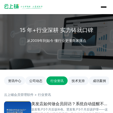
15 年+行业深耕 实力铸就口碑
从2009年到如今 懂行业更懂商家痛点
资讯中心
公司动态
行业资讯
技术支持
成功案例
云上铺会员管理软件 > 行业资讯
美发店如何做会员回访？系统自动提醒不遗
漏
染发客户2个月后该补色、烫发客户3个月后该护理——这