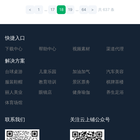
<
1
...
17
18
19
...
64
>
共 637 条
快捷入口
下载中心
帮助中心
视频素材
渠道代理
解决方案
台球桌游
儿童乐园
加油加气
汽车美容
服装鞋帽
教育培训
景区票务
棋牌茶楼
丽人美业
眼镜店
健身瑜伽
养生足浴
体育场馆
联系我们
关注云上铺公众号