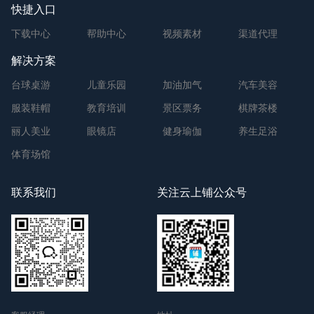
快捷入口
下载中心
帮助中心
视频素材
渠道代理
解决方案
台球桌游
儿童乐园
加油加气
汽车美容
服装鞋帽
教育培训
景区票务
棋牌茶楼
丽人美业
眼镜店
健身瑜伽
养生足浴
体育场馆
联系我们
关注云上铺公众号