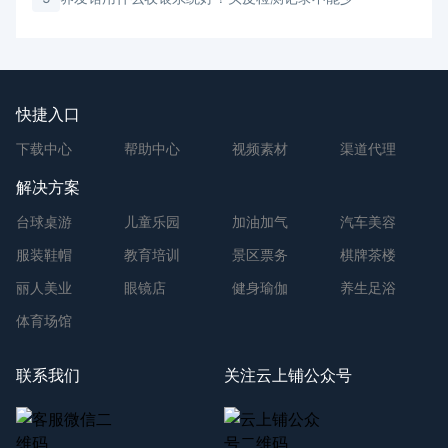
快捷入口
下载中心
帮助中心
视频素材
渠道代理
解决方案
台球桌游
儿童乐园
加油加气
汽车美容
服装鞋帽
教育培训
景区票务
棋牌茶楼
丽人美业
眼镜店
健身瑜伽
养生足浴
体育场馆
联系我们
关注云上铺公众号