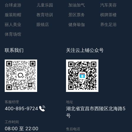
台球桌游
儿童乐园
加油加气
汽车美容
服装鞋帽
教育培训
景区票务
棋牌茶楼
丽人美业
眼镜店
健身瑜伽
养生足浴
体育场馆
联系我们
关注云上铺公众号
客服经理
地址
400-895-9724
湖北省宜昌市西陵区北海路5
号
工作时间
08:00 至 22:00
售后电话