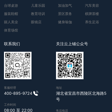
台球桌游
儿童乐园
加油加气
汽车美容
服装鞋帽
教育培训
景区票务
棋牌茶楼
丽人美业
眼镜店
健身瑜伽
养生足浴
体育场馆
联系我们
关注云上铺公众号
客服经理
地址
400-895-9724
湖北省宜昌市西陵区北海路5
号
工作时间
08:00 至 22:00
售后电话