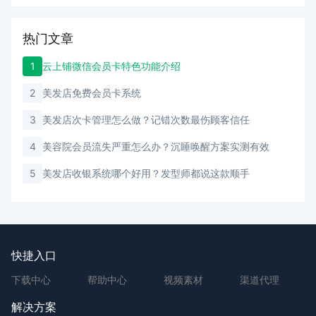
热门文章
1
云上铺微信会员卡特色功能介绍
2
美发店免费会员卡系统
3
美发店次卡管理怎么做？记错次数最伤顾客信任
4
美容院会员流失严重怎么办？沉睡唤醒方案实测有效
5
美发店收银系统哪个好用？发型师都说这款顺手
快捷入口
下载中心
帮助中心
视频素材
渠道代理
解决方案