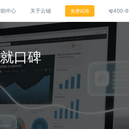
帮助中心
关于云铺
400-8
免费试用
铸就口碑