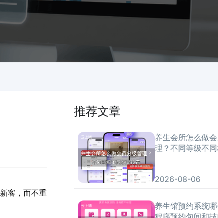
推荐文章
养生会所怎么做会
理？不同等级不同
2026-08-06
新客，而不重
养生馆预约系统哪
程序预约包间和技