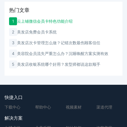
热门文章
1
云上铺微信会员卡特色功能介绍
2
美发店免费会员卡系统
3
美发店次卡管理怎么做？记错次数最伤顾客信任
4
美容院会员流失严重怎么办？沉睡唤醒方案实测有效
5
美发店收银系统哪个好用？发型师都说这款顺手
快捷入口
下载中心
帮助中心
视频素材
渠道代理
解决方案