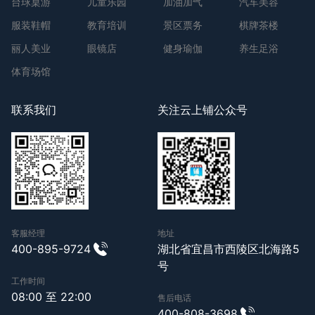
台球桌游
儿童乐园
加油加气
汽车美容
服装鞋帽
教育培训
景区票务
棋牌茶楼
丽人美业
眼镜店
健身瑜伽
养生足浴
体育场馆
联系我们
关注云上铺公众号
客服经理
地址
400-895-9724
湖北省宜昌市西陵区北海路5
号
工作时间
08:00 至 22:00
售后电话
400-808-3698