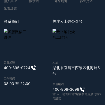
丽人美业
眼镜店
健身瑜伽
养生足浴
体育场馆
联系我们
关注云上铺公众号
客服经理
地址
400-895-9724
湖北省宜昌市西陵区北海路5
号
工作时间
08:00 至 22:00
售后电话
400-808-3698
转1云上铺售后,转2馆客多售后,转5投诉
与建议