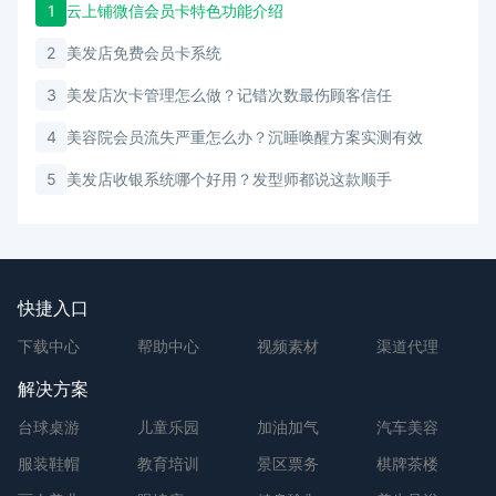
1
云上铺微信会员卡特色功能介绍
2
美发店免费会员卡系统
3
美发店次卡管理怎么做？记错次数最伤顾客信任
4
美容院会员流失严重怎么办？沉睡唤醒方案实测有效
5
美发店收银系统哪个好用？发型师都说这款顺手
快捷入口
下载中心
帮助中心
视频素材
渠道代理
解决方案
台球桌游
儿童乐园
加油加气
汽车美容
服装鞋帽
教育培训
景区票务
棋牌茶楼