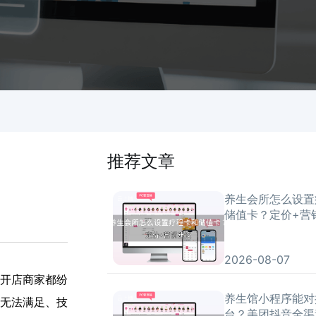
推荐文章
养生会所怎么设置
储值卡？定价+营
2026-08-07
开店商家都纷
养生馆小程序能对
无法满足、技
台？美团抖音全渠