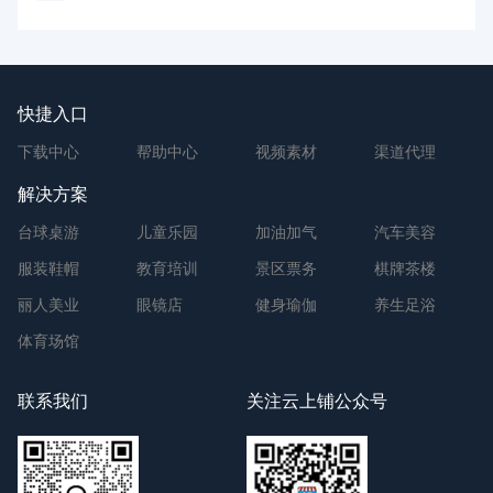
快捷入口
下载中心
帮助中心
视频素材
渠道代理
解决方案
台球桌游
儿童乐园
加油加气
汽车美容
服装鞋帽
教育培训
景区票务
棋牌茶楼
丽人美业
眼镜店
健身瑜伽
养生足浴
体育场馆
联系我们
关注云上铺公众号