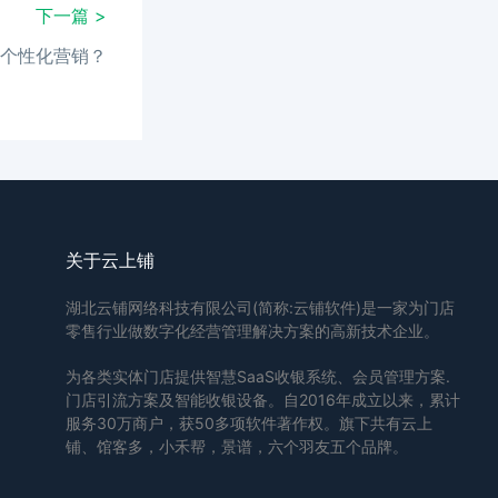
下一篇 >
个性化营销？
关于云上铺
湖北云铺网络科技有限公司(简称:云铺软件)是一家为门店
零售行业做数字化经营管理解决方案的高新技术企业。
为各类实体门店提供智慧SaaS收银系统、会员管理方案.
门店引流方案及智能收银设备。自2016年成立以来，累计
服务30万商户，获50多项软件著作权。旗下共有云上
铺、馆客多，小禾帮，景谱，六个羽友五个品牌。