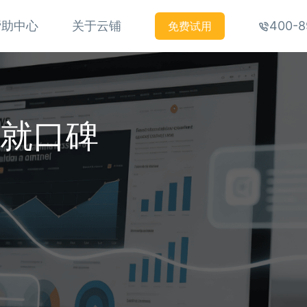
帮助中心
关于云铺
400-8
免费试用
铸就口碑