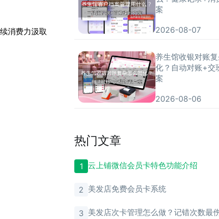
案
2026-08-07
续消费力汲取
养生馆收银对账复
化？自动对账+交
案
2026-08-06
热门文章
云上铺微信会员卡特色功能介绍
1
美发店免费会员卡系统
2
美发店次卡管理怎么做？记错次数最
3