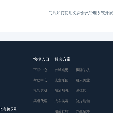
门店如何使用免费会员管理系统开展
快捷入口
解决方案
下载中心
台球桌游
棋牌茶楼
帮助中心
儿童乐园
丽人美业
视频素材
加油加气
眼镜店
渠道代理
汽车美容
健身瑜伽
北海路5号
服装鞋帽
养生足浴