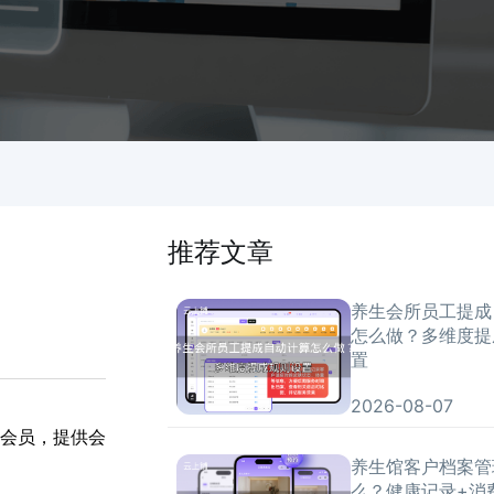
推荐文章
养生会所员工提成
怎么做？多维度提
置
2026-08-07
会员，提供会
养生馆客户档案管
么？健康记录+消