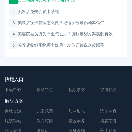
1
云上铺微信会员卡特色功能介绍
2
美发店免费会员卡系统
3
美发店次卡管理怎么做？记错次数最伤顾客信任
4
美容院会员流失严重怎么办？沉睡唤醒方案实测有效
5
美发店收银系统哪个好用？发型师都说这款顺手
快捷入口
下载中心
帮助中心
视频素材
渠道代理
解决方案
台球桌游
儿童乐园
加油加气
汽车美容
服装鞋帽
教育培训
景区票务
棋牌茶楼
丽人美业
眼镜店
健身瑜伽
养生足浴