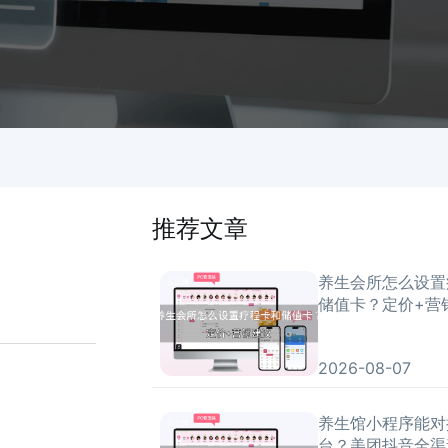
推荐文章
养生会所怎么设置
储值卡？定价+营
2026-08-07
养生馆小程序能对
台？美团抖音全渠