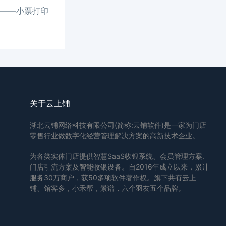
——小票打印
关于云上铺
湖北云铺网络科技有限公司(简称:云铺软件)是一家为门店
零售行业做数字化经营管理解决方案的高新技术企业。
为各类实体门店提供智慧SaaS收银系统、会员管理方案.
门店引流方案及智能收银设备。自2016年成立以来，累计
服务30万商户，获50多项软件著作权。旗下共有云上
铺、馆客多，小禾帮，景谱，六个羽友五个品牌。