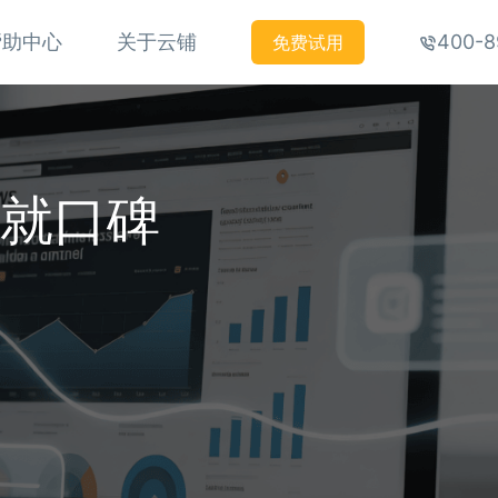
帮助中心
关于云铺
400-8
免费试用
铸就口碑