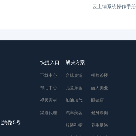
云上铺系统操作手册
快捷入口
解决方案
下载中心
台球桌游
棋牌茶楼
帮助中心
儿童乐园
丽人美业
视频素材
加油加气
眼镜店
渠道代理
汽车美容
健身瑜伽
北海路5号
服装鞋帽
养生足浴