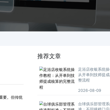
推荐文章
足浴店收银系统操
从开单到技师提成
整流程
2026-08-09
重要。但传统
台球俱乐部管理系
准：不同规模门店