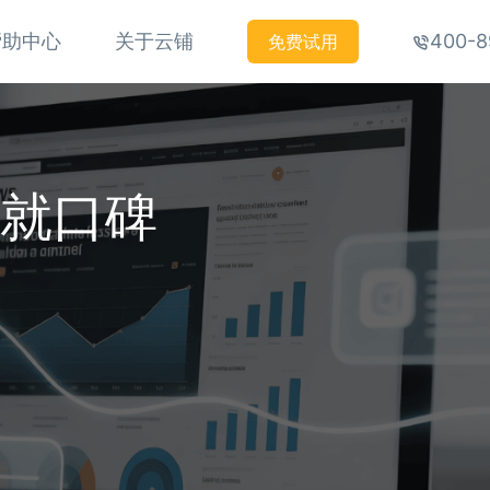
帮助中心
关于云铺
400-8
免费试用
铸就口碑