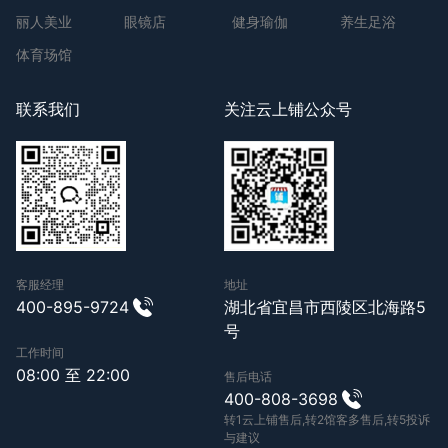
丽人美业
眼镜店
健身瑜伽
养生足浴
体育场馆
联系我们
关注云上铺公众号
客服经理
地址
400-895-9724
湖北省宜昌市西陵区北海路5
号
工作时间
08:00 至 22:00
售后电话
400-808-3698
转1云上铺售后,转2馆客多售后,转5投诉
与建议