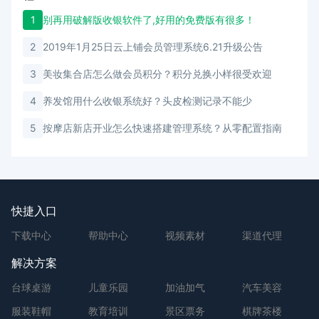
1
别再用破解版收银软件了,好用的免费版有很多！
2
2019年1月25日云上铺会员管理系统6.21升级公告
3
美妆集合店怎么做会员积分？积分兑换小样很受欢迎
4
养发馆用什么收银系统好？头皮检测记录不能少
5
按摩店新店开业怎么快速搭建管理系统？从零配置指南
快捷入口
下载中心
帮助中心
视频素材
渠道代理
解决方案
台球桌游
儿童乐园
加油加气
汽车美容
服装鞋帽
教育培训
景区票务
棋牌茶楼