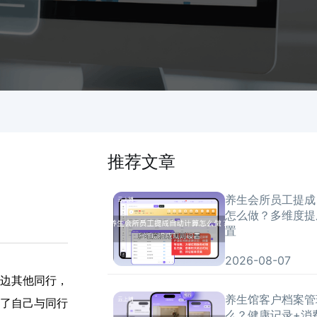
推荐文章
养生会所员工提成
怎么做？多维度提
置
2026-08-07
边其他同行，
养生馆客户档案管
了自己与同行
么？健康记录+消