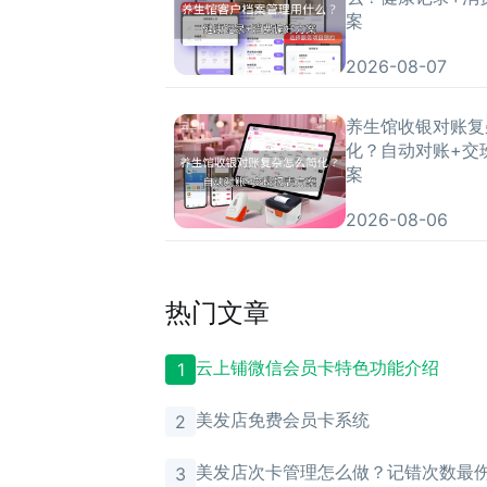
案
2026-08-07
养生馆收银对账复
化？自动对账+交
案
2026-08-06
热门文章
云上铺微信会员卡特色功能介绍
1
美发店免费会员卡系统
2
美发店次卡管理怎么做？记错次数最
3