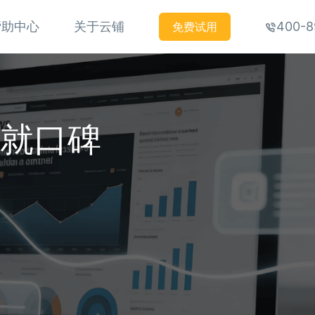
帮助中心
关于云铺
400-8
免费试用
铸就口碑