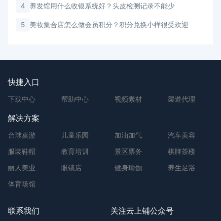
4
养发馆用什么收银系统好？头皮检测记录不能少
5
美妆集合店怎么做会员积分？积分兑换小样很受欢迎
快捷入口
下载中心
帮助中心
视频素材
渠道代理
解决方案
台球桌游
儿童乐园
加油加气
汽车美容
服装鞋帽
教育培训
景区票务
棋牌茶楼
丽人美业
眼镜店
健身瑜伽
养生足浴
体育场馆
联系我们
关注云上铺公众号