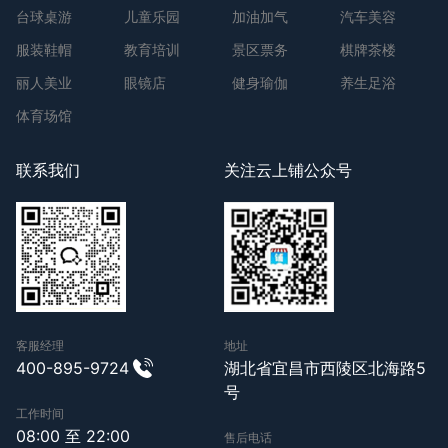
台球桌游
儿童乐园
加油加气
汽车美容
服装鞋帽
教育培训
景区票务
棋牌茶楼
丽人美业
眼镜店
健身瑜伽
养生足浴
体育场馆
联系我们
关注云上铺公众号
客服经理
地址
400-895-9724
湖北省宜昌市西陵区北海路5
号
工作时间
08:00 至 22:00
售后电话