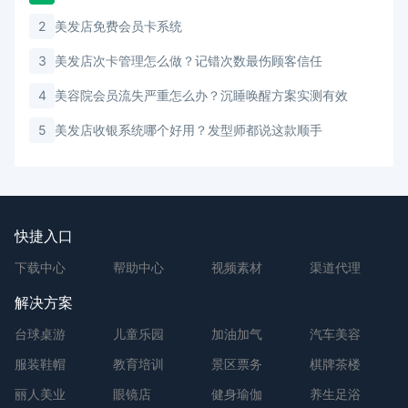
2
美发店免费会员卡系统
3
美发店次卡管理怎么做？记错次数最伤顾客信任
4
美容院会员流失严重怎么办？沉睡唤醒方案实测有效
5
美发店收银系统哪个好用？发型师都说这款顺手
快捷入口
下载中心
帮助中心
视频素材
渠道代理
解决方案
台球桌游
儿童乐园
加油加气
汽车美容
服装鞋帽
教育培训
景区票务
棋牌茶楼
丽人美业
眼镜店
健身瑜伽
养生足浴