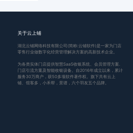
关于云上铺
湖北云铺网络科技有限公司(简称:云铺软件)是一家为门店
零售行业做数字化经营管理解决方案的高新技术企业。
为各类实体门店提供智慧SaaS收银系统、会员管理方案.
门店引流方案及智能收银设备。自2016年成立以来，累计
服务30万商户，获50多项软件著作权。旗下共有云上
铺、馆客多，小禾帮，景谱，六个羽友五个品牌。