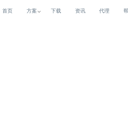
首页
方案
下载
资讯
代理
5 年+行业深耕 实力
从2009年到如今 懂行业更懂商家痛点