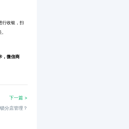
进行收银，扫
美。
卡
，微信商
下一篇 >
锁分店管理？