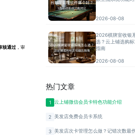
2026-08-08
2026棋牌室收银
选？云上铺选购标
审核通过
，审
指南
2026-08-08
热门文章
云上铺微信会员卡特色功能介绍
1
美发店免费会员卡系统
2
美发店次卡管理怎么做？记错次数最
3