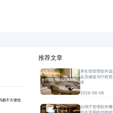
推荐文章
养生馆管理软件选
会员储值与疗程管
求
2026-08-08
码都不方便统
台球厅管理软件哪
款主流系统功能对