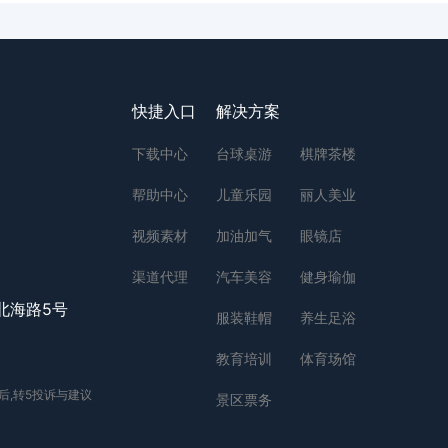
快捷入口
解决方案
下载中心
台球桌游
棋牌茶楼
帮助中心
儿童乐园
丽人美业
视频素材
加油加气
眼镜店
渠道代理
汽车美容
健身瑜伽
北海路5号
服装鞋帽
养生足浴
教育培训
体育场馆
后,转5投诉与建议
景区票务