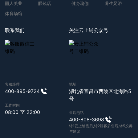
丽人美业
眼镜店
健身瑜伽
养生足浴
体育场馆
联系我们
关注云上铺公众号
客服经理
地址
400-895-9724
湖北省宜昌市西陵区北海路5
号
工作时间
08:00 至 22:00
售后电话
400-808-3698
转1云上铺售后,转2馆客多售后,转5投诉
与建议