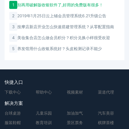
1
别再用破解版收银软件了,好用的免费版有很多！
2
2019年1月25日云上铺会员管理系统6.21升级公告
3
按摩店新店开业怎么快速搭建管理系统？从零配置指南
4
美妆集合店怎么做会员积分？积分兑换小样很受欢迎
5
养发馆用什么收银系统好？头皮检测记录不能少
快捷入口
下载中心
帮助中心
视频素材
渠道代理
解决方案
台球桌游
儿童乐园
加油加气
汽车美容
服装鞋帽
教育培训
景区票务
棋牌茶楼