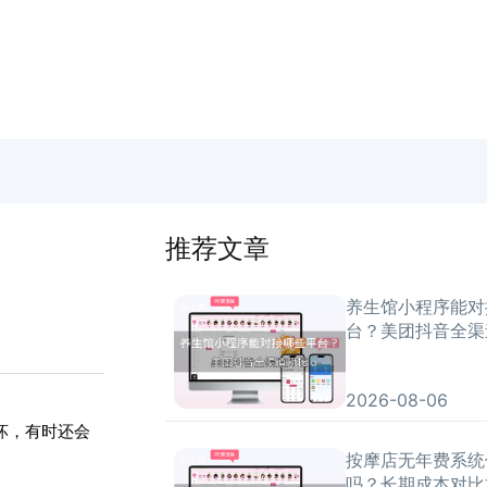
推荐文章
养生馆小程序能对
台？美团抖音全渠
2026-08-06
坏，有时还会
按摩店无年费系统
吗？长期成本对比