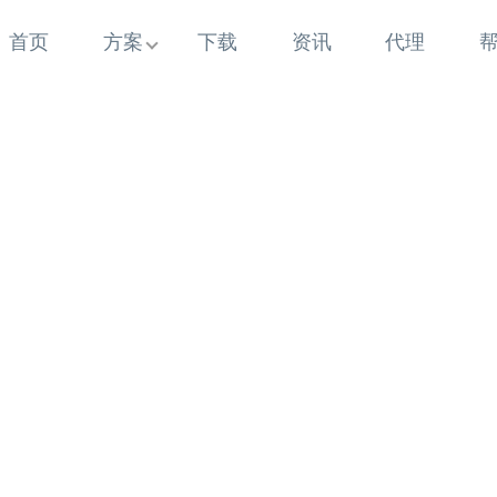
首页
方案
下载
资讯
代理
5 年+行业深耕 实力
从2009年到如今 懂行业更懂商家痛点