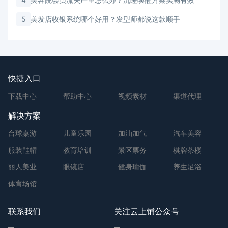
5
美发店收银系统哪个好用？发型师都说这款顺手
快捷入口
下载中心
帮助中心
视频素材
渠道代理
解决方案
台球桌游
儿童乐园
加油加气
汽车美容
服装鞋帽
教育培训
景区票务
棋牌茶楼
丽人美业
眼镜店
健身瑜伽
养生足浴
体育场馆
联系我们
关注云上铺公众号