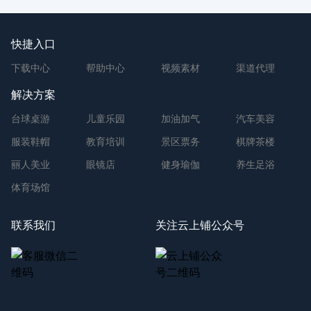
快捷入口
下载中心
帮助中心
视频素材
渠道代理
解决方案
台球桌游
儿童乐园
加油加气
汽车美容
服装鞋帽
教育培训
景区票务
棋牌茶楼
丽人美业
眼镜店
健身瑜伽
养生足浴
体育场馆
联系我们
关注云上铺公众号