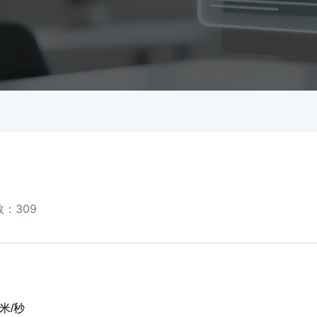
：309
米/秒