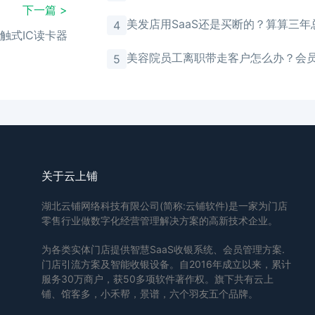
馈
下一篇 >
美发店用SaaS还是买断的？算算三年
4
触式IC读卡器
美容院员工离职带走客户怎么办？会
5
存储
关于云上铺
湖北云铺网络科技有限公司(简称:云铺软件)是一家为门店
零售行业做数字化经营管理解决方案的高新技术企业。
为各类实体门店提供智慧SaaS收银系统、会员管理方案.
门店引流方案及智能收银设备。自2016年成立以来，累计
服务30万商户，获50多项软件著作权。旗下共有云上
铺、馆客多，小禾帮，景谱，六个羽友五个品牌。