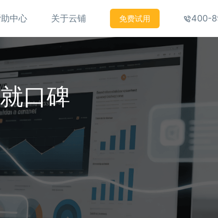
帮助中心
关于云铺
400-8
免费试用
铸就口碑