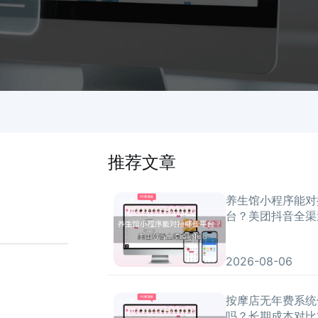
推荐文章
养生馆小程序能对
台？美团抖音全渠
2026-08-06
按摩店无年费系统
吗？长期成本对比