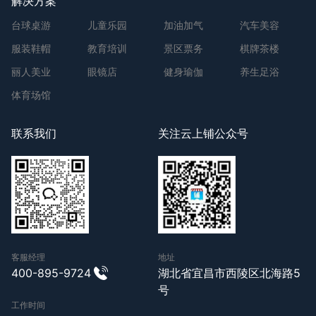
解决方案
台球桌游
儿童乐园
加油加气
汽车美容
服装鞋帽
教育培训
景区票务
棋牌茶楼
丽人美业
眼镜店
健身瑜伽
养生足浴
体育场馆
联系我们
关注云上铺公众号
客服经理
地址
400-895-9724
湖北省宜昌市西陵区北海路5
号
工作时间