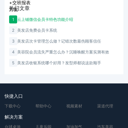
热门文章
1
云上铺微信会员卡特色功能介绍
2
美发店免费会员卡系统
3
美发店次卡管理怎么做？记错次数最伤顾客信任
4
美容院会员流失严重怎么办？沉睡唤醒方案实测有效
5
美发店收银系统哪个好用？发型师都说这款顺手
快捷入口
下载中心
帮助中心
视频素材
渠道代理
解决方案
台球桌游
儿童乐园
加油加气
汽车美容