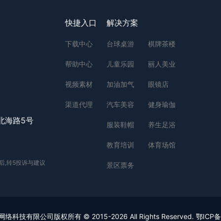
快捷入口
解决方案
下载中心
台球桌游
棋牌茶楼
帮助中心
儿童乐园
丽人美业
视频素材
加油加气
眼镜店
渠道代理
汽车美容
健身瑜伽
北海路5号
服装鞋帽
养生足浴
教育培训
体育场馆
后,转5投诉与建议
景区票务
科技有限公司版权所有 © 2015-2026 All Rights Reserved.
鄂ICP备