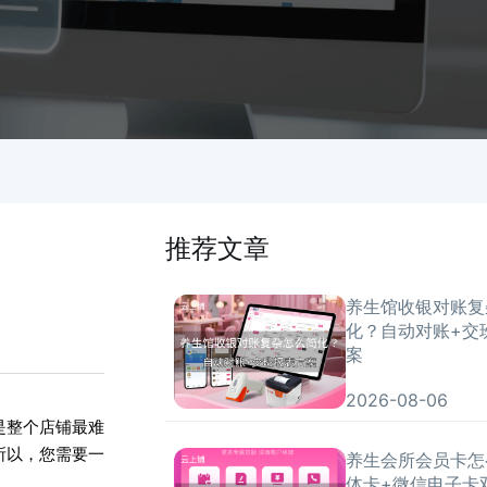
推荐文章
养生馆收银对账复
化？自动对账+交
案
2026-08-06
是整个店铺最难
所以，您需要一
养生会所会员卡怎
体卡+微信电子卡