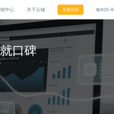
帮助中心
关于云铺
400-8
免费试用
铸就口碑