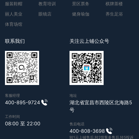
服装鞋帽
教育培训
景区票务
棋牌茶楼
丽人美业
眼镜店
健身瑜伽
养生足浴
体育场馆
联系我们
关注云上铺公众号
客服经理
地址
400-895-9724
湖北省宜昌市西陵区北海路5
号
工作时间
08:00 至 22:00
售后电话
400-808-3698
转1云上铺售后,转2馆客多售后,转5投诉