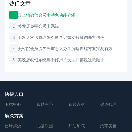
热门文章
1
云上铺微信会员卡特色功能介绍
2
美发店免费会员卡系统
3
美发店次卡管理怎么做？记错次数最伤顾客信任
4
美容院会员流失严重怎么办？沉睡唤醒方案实测有效
5
美发店收银系统哪个好用？发型师都说这款顺手
快捷入口
下载中心
帮助中心
视频素材
渠道代理
解决方案
台球桌游
儿童乐园
加油加气
汽车美容