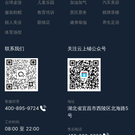
台球桌游
儿童乐园
加油加气
汽车美容
服装鞋帽
教育培训
景区票务
棋牌茶楼
丽人美业
眼镜店
健身瑜伽
养生足浴
体育场馆
联系我们
关注云上铺公众号
客服经理
地址
400-895-9724
湖北省宜昌市西陵区北海路5
号
工作时间
08:00 至 22:00
售后电话