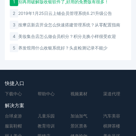
1
别再用破解版收银软件了,好用的免费版有很多！
2
2019年1月25日云上铺会员管理系统6.21升级公告
3
按摩店新店开业怎么快速搭建管理系统？从零配置指南
4
美妆集合店怎么做会员积分？积分兑换小样很受欢迎
5
养发馆用什么收银系统好？头皮检测记录不能少
快捷入口
下载中心
帮助中心
视频素材
渠道代理
解决方案
台球桌游
儿童乐园
加油加气
汽车美容
服装鞋帽
教育培训
景区票务
棋牌茶楼
丽人美业
眼镜店
健身瑜伽
养生足浴