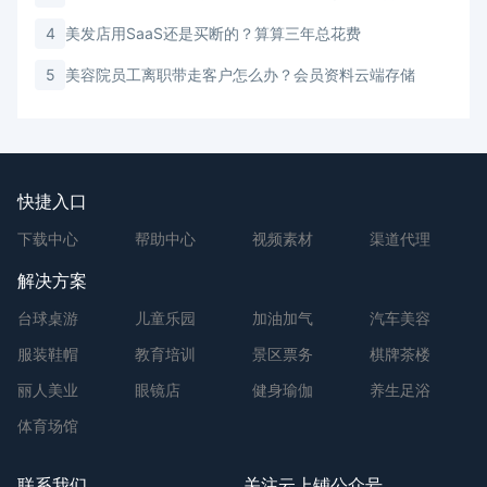
4
美发店用SaaS还是买断的？算算三年总花费
5
美容院员工离职带走客户怎么办？会员资料云端存储
快捷入口
下载中心
帮助中心
视频素材
渠道代理
解决方案
台球桌游
儿童乐园
加油加气
汽车美容
服装鞋帽
教育培训
景区票务
棋牌茶楼
丽人美业
眼镜店
健身瑜伽
养生足浴
体育场馆
联系我们
关注云上铺公众号