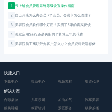
1
云上铺会员管理系统等级设置操作指南
2
自己开店怎么办会员卡? 会员、会员卡怎么管理？
3
美容院会员软件哪个好用？实测了5家的真实反馈
4
美发店用SaaS还是买断的？算算三年总花费
5
美容院员工离职带走客户怎么办？会员资料云端存储
快捷入口
下载中心
帮助中心
视频素材
渠道代理
解决方案
台球桌游
儿童乐园
加油加气
汽车美容
服装鞋帽
教育培训
景区票务
棋牌茶楼