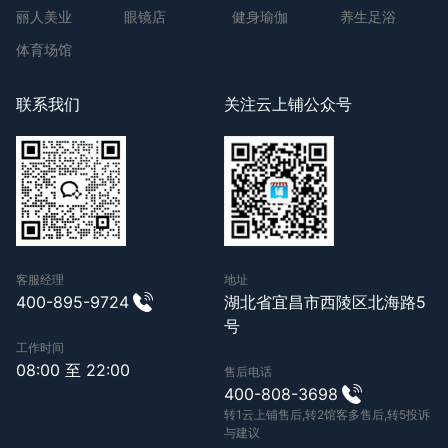
丽人美业
眼镜店
健身瑜伽
养生足浴
体育场馆
联系我们
关注云上铺公众号
客服经理
地址
400-895-9724
湖北省宜昌市西陵区北海路5
号
工作时间
08:00 至 22:00
售后电话
400-808-3698
转1云上铺售后,转2馆客多售后,转5投诉
与建议