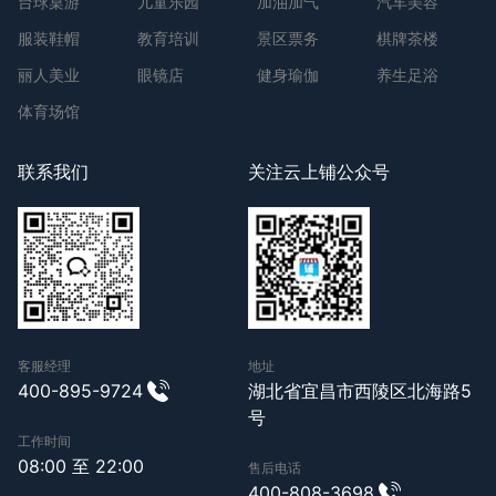
台球桌游
儿童乐园
加油加气
汽车美容
服装鞋帽
教育培训
景区票务
棋牌茶楼
丽人美业
眼镜店
健身瑜伽
养生足浴
体育场馆
联系我们
关注云上铺公众号
客服经理
地址
400-895-9724
湖北省宜昌市西陵区北海路5
号
工作时间
08:00 至 22:00
售后电话
400-808-3698