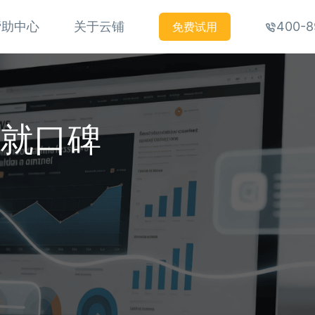
帮助中心
关于云铺
400-8
免费试用
铸就口碑