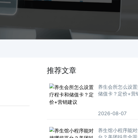
推荐文章
养生会所怎么设置
储值卡？定价+营
2026-08-07
养生馆小程序能对
台？美团抖音全渠