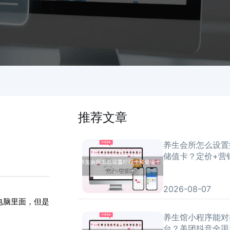
推荐文章
养生会所怎么设置
储值卡？定价+营
2026-08-07
电脑里面，但是
养生馆小程序能对
台？美团抖音全渠