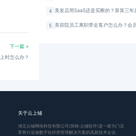
馈
美发店用SaaS还是买断的？算算三年
4
美容院员工离职带走客户怎么办？会
5
存储
下一篇 >
上时怎么办？
关于云上铺
湖北云铺网络科技有限公司(简称:云铺软件)是一家为门店
零售行业做数字化经营管理解决方案的高新技术企业。