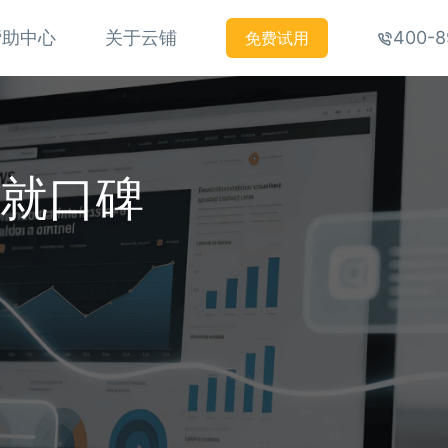
帮助中心
关于云铺
400-8
免费试用
铸就口碑