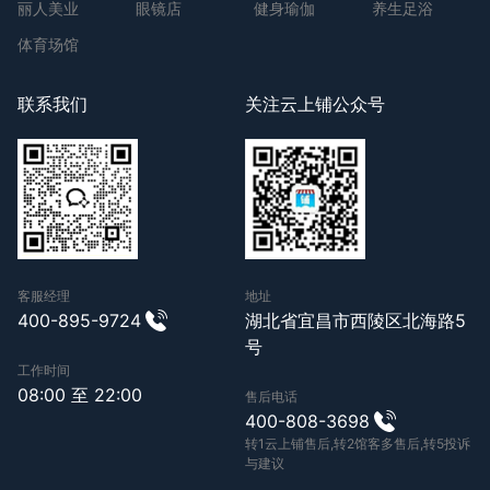
丽人美业
眼镜店
健身瑜伽
养生足浴
体育场馆
联系我们
关注云上铺公众号
客服经理
地址
400-895-9724
湖北省宜昌市西陵区北海路5
号
工作时间
08:00 至 22:00
售后电话
400-808-3698
转1云上铺售后,转2馆客多售后,转5投诉
与建议