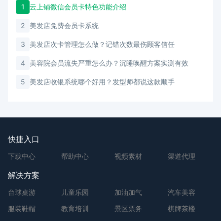
1
云上铺微信会员卡特色功能介绍
2
美发店免费会员卡系统
3
美发店次卡管理怎么做？记错次数最伤顾客信任
4
美容院会员流失严重怎么办？沉睡唤醒方案实测有效
5
美发店收银系统哪个好用？发型师都说这款顺手
快捷入口
下载中心
帮助中心
视频素材
渠道代理
解决方案
台球桌游
儿童乐园
加油加气
汽车美容
服装鞋帽
教育培训
景区票务
棋牌茶楼