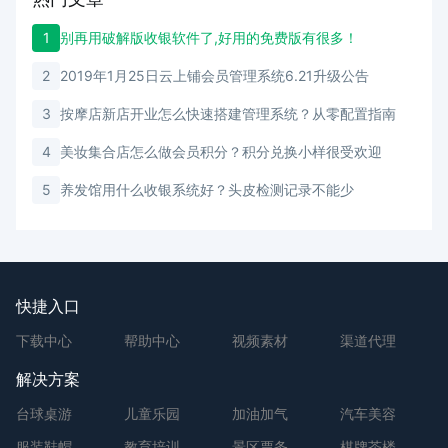
1
别再用破解版收银软件了,好用的免费版有很多！
2
2019年1月25日云上铺会员管理系统6.21升级公告
3
按摩店新店开业怎么快速搭建管理系统？从零配置指南
4
美妆集合店怎么做会员积分？积分兑换小样很受欢迎
5
养发馆用什么收银系统好？头皮检测记录不能少
快捷入口
下载中心
帮助中心
视频素材
渠道代理
解决方案
台球桌游
儿童乐园
加油加气
汽车美容
服装鞋帽
教育培训
景区票务
棋牌茶楼