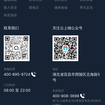
丽人美业
眼镜店
健身瑜伽
养生足浴
体育场馆
联系我们
关注云上铺公众号
客服经理
地址
400-895-9724
湖北省宜昌市西陵区北海路5
号
工作时间
08:00 至 22:00
售后电话
400-808-3698
转1云上铺售后,转2馆客多售后,转5投诉
与建议