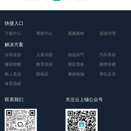
快捷入口
下载中心
帮助中心
视频素材
渠道代理
解决方案
台球桌游
儿童乐园
加油加气
汽车美容
服装鞋帽
教育培训
景区票务
棋牌茶楼
丽人美业
眼镜店
健身瑜伽
养生足浴
体育场馆
联系我们
关注云上铺公众号